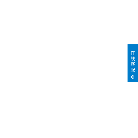
在
线
客
服