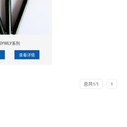
SYWLY系列
询
查看详情
总共1/1
1